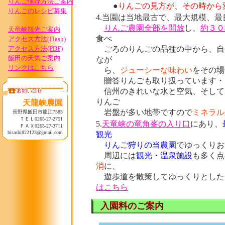
りんご保存方法ご案内
●
りんごの見方が、その時から
りんごのレシピ募集
4.当園は当地最古で、最大規模、
りんご農園全部を開放
し、
約３０
天竜峡観光ご案内
食べ
アクセス方法(Flash)
アクセス方法(PDF)
ごろのりんごの品種の中から、自
飯田の天気ご案内
なが
リンクはこちら
ら、
ジューシーな味わい
をその場
贈答りんごも取り扱っています・
信州のきれいな水と空気、そして
りんご
天龍峡農園
岩盤が多い地帯ですので
ミネラル
長野県飯田市龍江7585
ＴＥＬ0265-27-2751
5.
天竜峡の竜角峯の入り口
にあり、
ＦＡＸ0265-27-3711
hisashi822123@gmail.com
観光
りんご狩りの当農園
でゆっくりお
周辺には
観光・温泉施設
も多く点
消
に、
遊歩道を散策してゆっくりと
はこちら
入園料のご案内