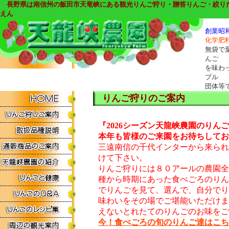
長野県は南信州の飯田市天竜峡にある観光りんご狩り・贈答りんご・絞り
えん
創業昭
化学肥
無袋で
んご
を味わ
プル
団体等
りんご狩りのご案内
『2026シーズン天龍峡農園のりん
本年も皆様のご来園をお待ちしてお
三遠南信の千代インターから来られ
けて下さい。
りんご狩りには
８０アールの農園全
種から時期にあった食べごろのりん
でりんごを見て、選んで、自分でり
味わいをその場でご堪能いただけま
えないとれたてのりんごのお味をご
今！食べごろの旬のりんご達はこち