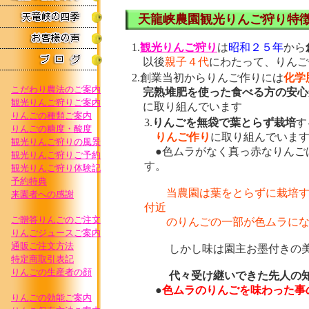
天龍峡農園観光りんご狩り特
1.
観光りんご狩り
は
昭和２５年
から
以後
親子４代
にわたって、りんご
2.創業当初からりんご作りには
化学
こだわり農法のご案内
完熟堆肥を使った食べる方の安心
観光りんご狩りご案内
に取り組んでいます
りんごの種類ご案内
3.
りんごを無袋で葉とらず栽培
す
りんごの糖度・酸度
りん
ご作り
に取り組んでいま
観光りんご狩りの風景
●
色ムラがなく真っ赤なりんご
観光りんご狩りご予約
す。
観光りんご狩り体験記
予約特典
当農園は
葉をとらずに栽培
来園者への感謝
付近
ご贈答りんごのご注文
のりんごの一部が色ムラに
りんごジュースご案内
通販ご注文方法
しかし
味は園主お墨付きの
特定商取引表記
りんごの生産者の顔
代々受け継いできた先人の
●
色ムラのりんごを味わった事
りんごの効能ご案内